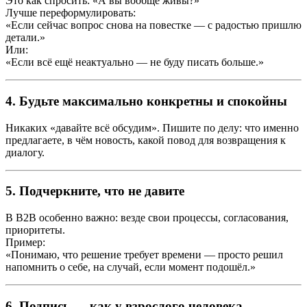
Это как спросить: «А вы вообще живы?»
Лучше переформулировать:
«Если сейчас вопрос снова на повестке — с радостью пришлю
детали.»
Или:
«Если всё ещё неактуально — не буду писать больше.»
4.
Будьте максимально конкретны и спокойны
Никаких «давайте всё обсудим». Пишите по делу: что именно
предлагаете, в чём новость, какой повод для возвращения к
диалогу.
5.
Подчеркните, что не давите
В B2B особенно важно: везде свои процессы, согласования,
приоритеты.
Пример:
«Понимаю, что решение требует времени — просто решил
напомнить о себе, на случай, если момент подошёл.»
6.
Подпись — как у взрослого человека